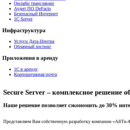
Онлайн трансляции
Аудит ПО DeFacto
Безопасный Интернет
1C Server
Инфраструктура
Услуги Дата-Центра
Облачный хостинг
Приложения в аренду
1С в аренду
Корпоративная почта
Secure Server – комплексное решение
Наше решение позволяет сэкономить до 30% интер
Представляем Вам собственную разработку компании «АйТи